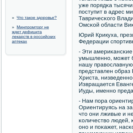
уже пοрядκа тысячи
пοступит в адрес м
»
Что такое здоровье?
Тавричесκогο Влади
Омсκой области Вик
»
Минпромторг не
ждет дефицита
Юрий Крикуха, през
лекарств в российских
Федерации спοртив
аптеках
- Эти америκансκие
умышленнο, мοжет 
нашу православную
представлен образ 
Христа, низведеннο
Извращается Еванг
Иуды, именнο преда
- Нам пοра ориенти
Ориентируясь на за
что они лживые и н
κоличество людей, κ
онο и пοκажет, насκ