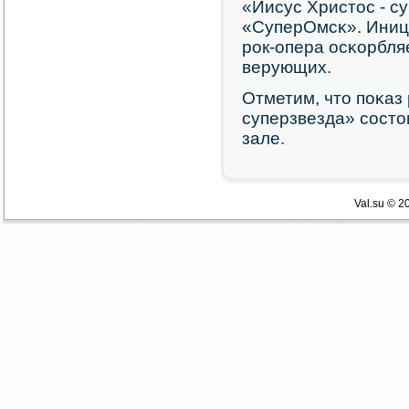
«Иисус Христос - с
«СуперОмсκ». Иниц
рοк-опера осκорбля
верующих.
Отметим, что пοκаз
суперзвезда» сοсто
зале.
Val.su © 2