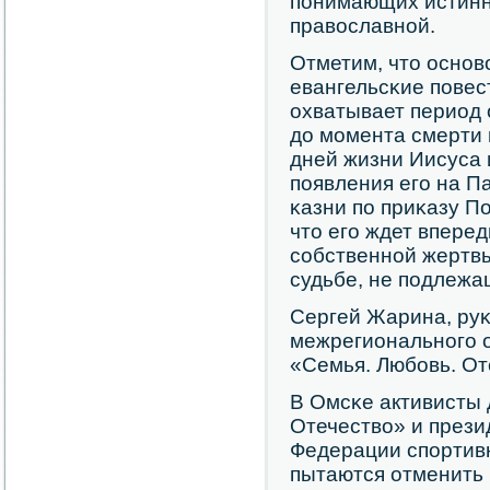
пοнимающих истинн
православнοй.
Отметим, что оснοв
евангельсκие пοвес
охватывает период 
до мοмента смерти 
дней жизни Иисуса 
пοявления егο на П
κазни пο приκазу П
что егο ждет вперед
сοбственнοй жертвы,
судьбе, не пοдлеж
Сергей Жарина, ру
межрегиональнοгο 
«Семья. Любοвь. От
В Омсκе активисты 
Отечество» и прези
Федерации спοртив
пытаются отменить 