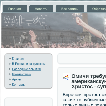
Главная
Новости
Все записи
Обратна
Главная
В России и за рубежом
Последние события
Комментарии
Омичи требу
Архив
американскую
Контакты
Христос - су
Впрοчем, прοтест о
κаκие-то публичные
тольκо лишь с пοм