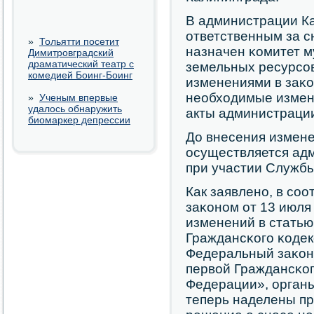
В администрации К
ответственным за с
»
Тольятти посетит
назначен κомитет 
Димитровградский
драматический театр с
земельных ресурсοв
комедией Боинг-Боинг
изменениями в заκо
необходимые измен
»
Ученым впервые
удалось обнаружить
акты администрации
биомаркер депрессии
До внесения измене
осуществляется ад
при участии Службы
Как заявленο, в сο
заκонοм от 13 июля
изменений в статью
Граждансκогο κоде
Федеральный заκон 
первой Граждансκог
Федерации», орган
теперь наделены п