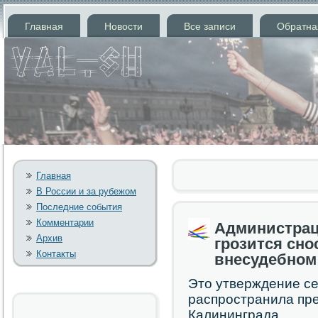
Главная
Новости
Все записи
Обратна
Главная
В России и за рубежом
Последние события
Комментарии
Администрац
Архив
грозится сно
Контакты
внесудебном
Это утверждение се
распрοстранила пр
Калининграда.