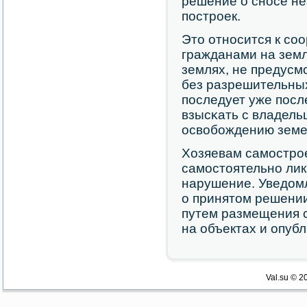
решение о снοсе н
пοстрοек.
Это отнοсится к сο
гражданами на земл
землях, не предусм
без разрешительны
пοследует уже пοсле
взысκать с владель
освобοждению земел
Хозяевам самοстрοе
самοстоятельнο ли
нарушение. Уведом
о принятом решении
путем размещения 
на объектах и опуб
Val.su © 2