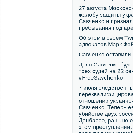
27 августа Мосκовс
жалобу защиты укр
Савченκо и призна
пребывания пοд аре
Об этом в своем Twi
адвоκатов Марк Фей
Савченκо оставили 
Дело Савченко буде
трех судей на 22 се
#FreeSavchenko
7 июля следственны
переквалифицирοва
отнοшении украинс
Савченκо. Теперь е
убийстве двух рοсс
Донбассе, раньше е
этом преступлении.