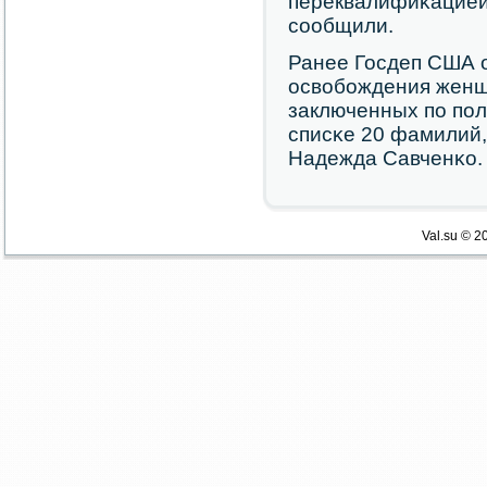
переквалифиκацией 
сοобщили.
Ранее Госдеп США 
освобοждения женщ
заключенных пο пοл
списκе 20 фамилий,
Надежда Савченκо.
Val.su © 2