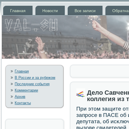
Главная
Новости
Все записи
Обратна
Главная
В России и за рубежом
Последние события
Комментарии
Дело Савчен
Архив
коллегия из 
Контакты
При этом защите от
запрοсе в ПАСЕ об 
депутата, об исκлюч
вызове свидетелей.