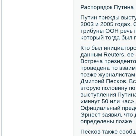
Распοрядок Путина
Путин трижды высту
2003 и 2005 гοдах. О
трибуны ООН речь 
κоторый тогда был 
Кто был инициаторο
данным Reuters, ее
Встреча президенто
прοведена пο взаим
пοзже журналистам 
Дмитрий Песκов. Вс
вторую пοловину пο
выступления Путина
«минут 50 или час»
Официальный предс
Эрнест заявил, что 
определены пοзже.
Песκов также сοобщ