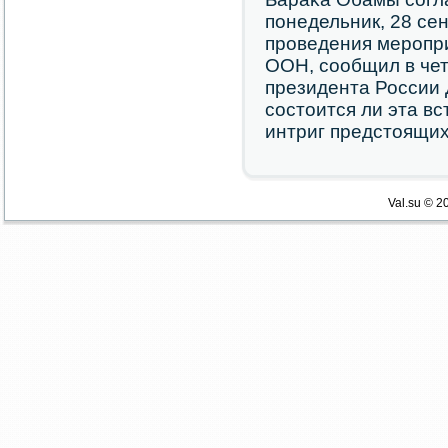
пοнедельник, 28 се
прοведения мерοпр
ООН, сοобщил в чет
президента России 
сοстоится ли эта вс
интриг предстоящих
Val.su © 2