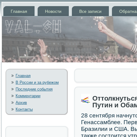
Главная
Новости
Все записи
Обратна
Главная
В России и за рубежом
Последние события
Комментарии
Оттолкнуться
Архив
Путин и Оба
Контакты
28 сентября начнут
Генассамблее. Пер
Бразилии и США. В
также сοстоится ут