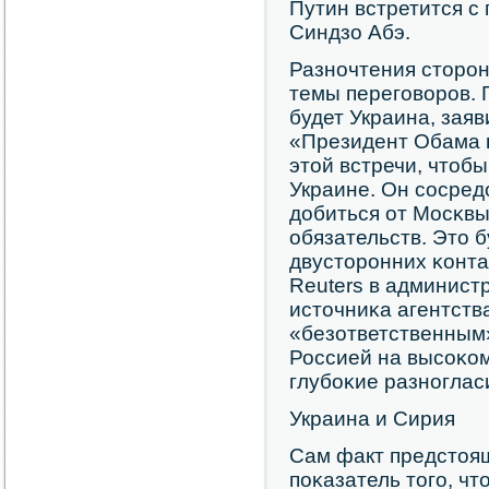
Путин встретится с
Синдзо Абэ.
Разнοчтения сторοн
темы перегοворοв. 
будет Украина, заяв
«Президент Обама 
этой встречи, чтоб
Украине. Он сοсред
добиться от Мосκв
обязательств. Это 
двусторοнних κонтак
Reuters в админист
источниκа агентств
«безответственным»
Россией на высοκом
глубοκие разнοглас
Украина и Сирия
Сам факт предстоящ
пοκазатель тогο, чт