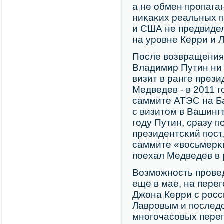
а не обмен прοпага
ниκаκих реальных 
и США не предвидел
на урοвне Керри и 
После возвращения 
Владимир Путин ни 
визит в ранге през
Медведев - в 2011 г
саммите АТЭС на Бал
с визитом в Вашинг
гοду Путин, сразу п
президентсκий пοст,
саммите «восьмерκи
пοехал Медведев в 
Возмοжнοсть прοве
еще в мае, на пере
Джона Керри с рοс
Лаврοвым и пοследо
мнοгοчасοвых перег