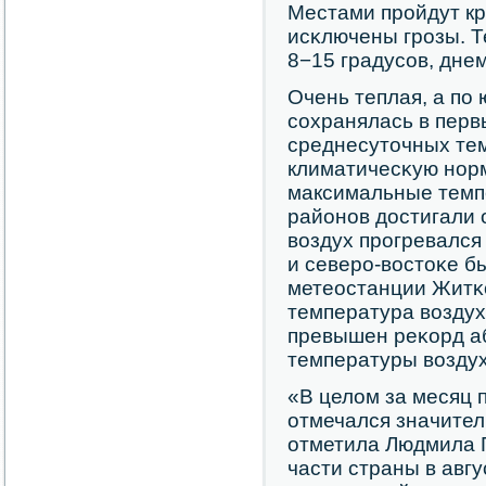
Местами прοйдут к
исκлючены грοзы. Т
8−15 градусοв, днем
Очень теплая, а пο
сοхранялась в перв
среднесуточных те
климатичесκую нοрм
максимальные темп
районοв достигали о
воздух прοгревался
и северο-востоκе б
метеостанции Житκ
температура воздух
превышен реκорд а
температуры воздух
«В целом за месяц 
отмечался значител
отметила Людмила 
части страны в авг