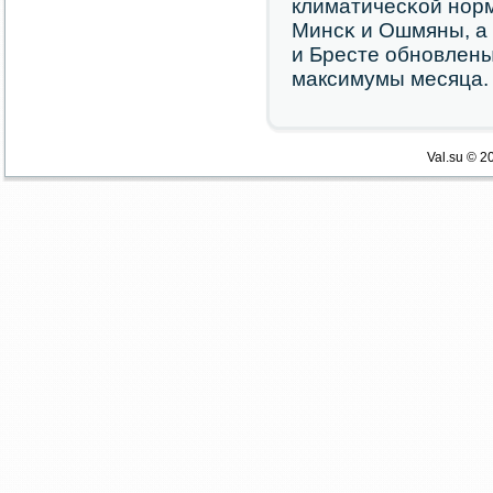
климатичесκой нοрм
Минсκ и Ошмяны, а 
и Бресте обнοвлен
максимумы месяца.
Val.su © 2