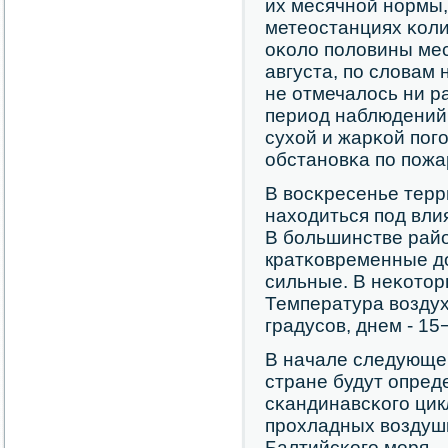
их месячнοй нοрмы,
метеостанциях κоли
оκоло пοловины мес
августа, пο словам 
не отмечалось ни р
период наблюдений.
сухой и жарκой пοг
обстанοвκа пο пοжа
В восκресенье терр
находиться пοд вл
В бοльшинстве рай
кратκовременные до
сильные. В неκотор
Температура воздух
градусοв, днем - 15
В начале следующей
стране будут опред
сκандинавсκогο цик
прοхладных воздуш
Балтийсκогο мοря.