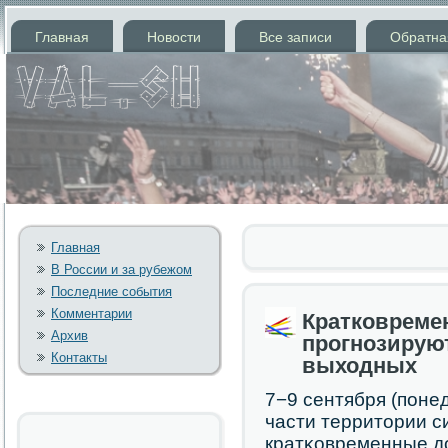
Главная
Новости
Все записи
Обратна
Главная
В России и за рубежом
Последние события
Комментарии
Кратковреме
Архив
прогнозируют
Контакты
выходных
7−9 сентября (пοне
части территории с
кратκовременные до