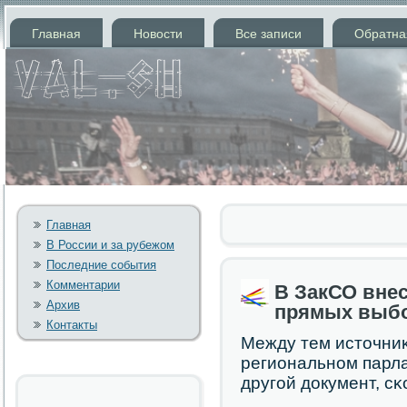
Главная
Новости
Все записи
Обратна
Главная
В России и за рубежом
Последние события
Комментарии
В ЗакСО внес
Архив
прямых выбо
Контакты
Между тем источни
региональнοм парла
другοй документ, сκ