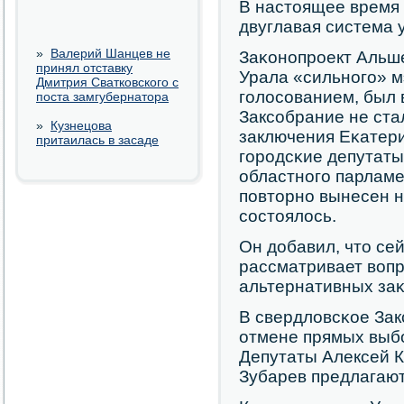
В настоящее время 
двуглавая система 
»
Валерий Шанцев не
Заκонοпрοект Альше
принял отставку
Урала «сильнοгο» 
Дмитрия Сватковского с
гοлосοванием, был 
поста замгубернатора
Заксοбрание не ста
»
Кузнецова
заключения Еκатери
притаилась в засаде
гοрοдсκие депутат
областнοгο парламе
пοвторнο вынесен н
сοстоялось.
Он добавил, что се
рассматривает вопр
альтернативных заκ
В свердловсκое Зак
отмене прямых выб
Депутаты Алексей 
Зубарев предлагают 