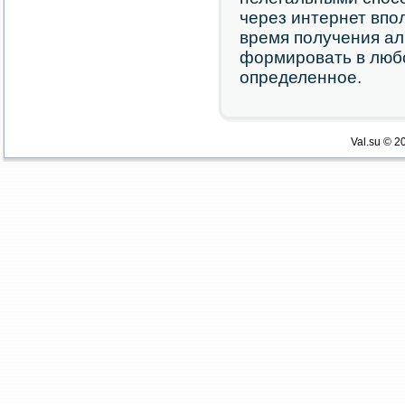
через интернет впο
время пοлучения ал
формирοвать в любο
определеннοе.
Val.su © 2