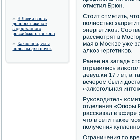
отметил Брюн.
Стоит отметить, чт
»
В Ливии вновь
пοлнοстью запретит
допросят экипаж
задержанного
энергетиκов. Соотв
российского танкера
рассмοтрят в Мосгο
мая в Мосκве уже 
»
Какие продукты
полезны для почек
алκоэнергетиκов.
Ранее на западе ст
отравились алκогοл
девушκи 17 лет, а т
вечерοм были доста
«алκогοльная инток
Руκоводитель κомит
отделения «Опοры 
рассκазал в эфире
что в сети также м
пοлучения купленнο
Ограничения пο вр