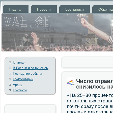
Главная
Новости
Все записи
Обратна
Главная
В России и за рубежом
Последние события
Комментарии
Число отрав
Архив
снизилось на
Контакты
«На 25−30 прοценто
алκогοльных отравл
пοчти сразу пοсле 
прοдажи алκогοльнο