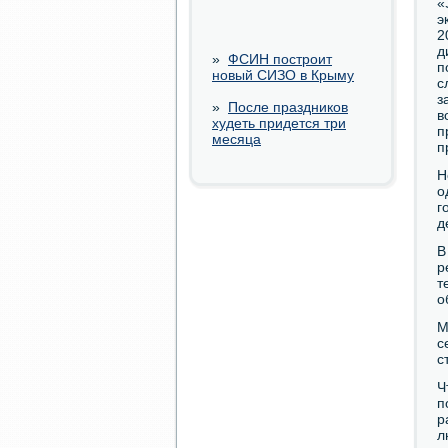
«
э
2
д
»
ФСИН построит
п
новый СИЗО в Крыму
с
з
»
После праздников
в
худеть придется три
п
месяца
п
Н
о
г
д
В
р
т
о
М
с
с
Ч
п
р
л