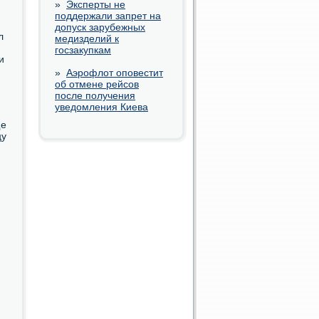
»
Эксперты не
поддержали запрет на
допуск зарубежных
л
медизделий к
госзакупкам
и
»
Аэрофлот оповестит
об отмене рейсов
после получения
уведомления Киева
ще
цу
й