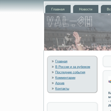
Главная
Новости
Вс
Главная
В России и за рубежом
Последние события
Комментарии
Архив
Контакты
К
м
-
д