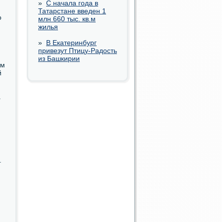
»
С начала года в
Татарстане введен 1
ο
млн 660 тыс. кв.м
жилья
»
В Екатеринбург
привезут Птицу-Радость
из Башкирии
ем
й
.
.