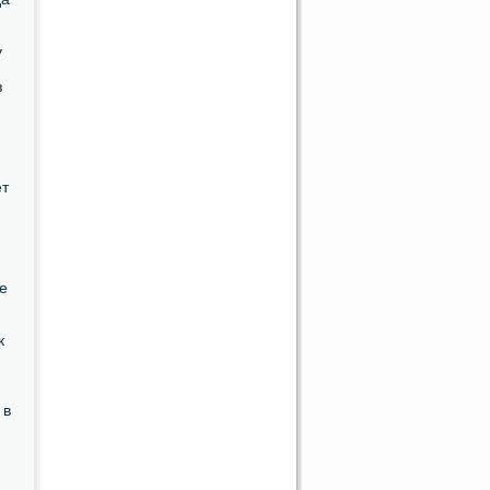
у
з
ет
е
к
 в