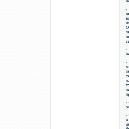
н
-
о
в
в
О
о
п
з
-
н
-
м
о
е
н
т
н
п
-
э
-
о
ц
б