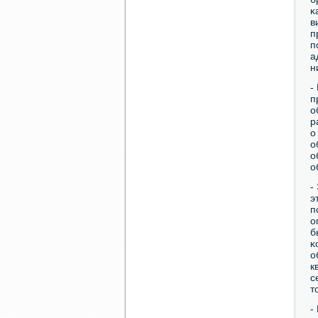
κ
в
п
п
а
н
-
п
о
р
о
о
о
о
-
э
п
о
б
κ
о
к
с
т
-