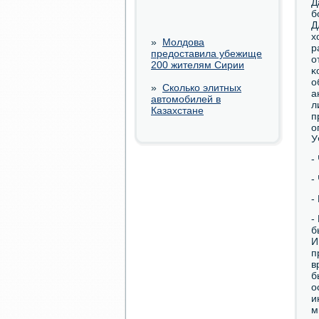
Д
б
Д
х
»
Молдова
р
предоставила убежище
о
200 жителям Сирии
κ
о
»
Сколько элитных
а
автомобилей в
л
Казахстане
п
о
У
-
-
-
-
б
И
п
в
б
о
и
м