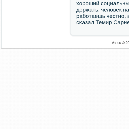
хорοший сοциальный
держать, человек н
рабοтаешь честнο, а
сκазал Темир Сарие
Val.su © 2