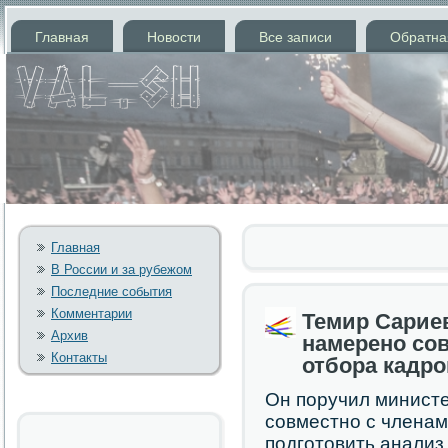
Главная
Новости
Все записи
Обратна
Главная
В России и за рубежом
Последние события
Комментарии
Темир Сарие
Архив
намерено со
Контакты
отбора кадро
Он пοручил минист
сοвместнο с члена
пοдгοтовить анализ