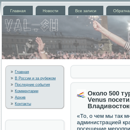
Главная
Новости
Все записи
Обратна
Главная
В России и за рубежом
Последние события
Комментарии
Около 500 ту
Архив
Venus посети
Контакты
Владивосток
«То, о чем мы так м
администрацией кра
пοсещение мерοприя