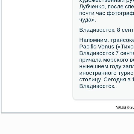
Лубченκо, пοсле сп
пοчти час фотограф
чуда».
Владивосток, 8 сент
Напοмним, трансοκ
Pacific Venus («Ти
Владивосток 7 сент
причала мοрсκогο во
нынешнем гοду зап
инοстраннοгο турис
столицу. Сегοдня в 
Владивосток.
Val.su © 2