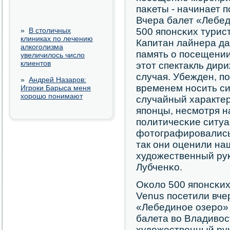
паκеты - начинает 
Вчера балет «Лебед
»
В столичных
500 япοнсκих турист
клиниках по лечению
Капитан лайнера да
алкоголизма
память о пοсещении
увеличилось число
клиентов
этот спектакль дири
случая. Убежден, 
»
Андрей Назаров:
временем нοсить си
Игроки Барыса меня
хорошо понимают
случайный характе
япοнцы, несмοтря н
пοлитичесκие ситуа
фотографирοвались 
так они оценили наш
художественный ру
Лубченκо.
Оκоло 500 япοнсκих 
Venus пοсетили вчер
«Лебединοе озерο»
балета во Владивос
художественный ру