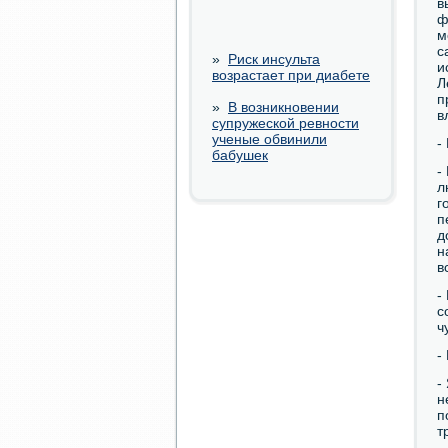
в
ф
м
с
»
Риск инсульта
и
возрастает при диабете
Л
п
»
В возникновении
в
супружеской ревности
ученые обвинили
-
бабушек
-
л
г
п
д
н
в
-
с
ч
-
-
н
п
т