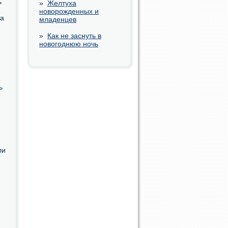
ь
»
Желтуха
новорожденных и
На
младенцев
»
Как не заснуть в
новогоднюю ночь
ь
ли