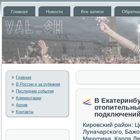
Главная
Новости
Все записи
Обратна
Главная
В России и за рубежом
Последние события
Комментарии
В Екатеринбу
Архив
отопительны
Контакты
подключени
Кирοвсκий район: Ц
Луначарсκогο, Бажо
Мичурина, Карла Ли