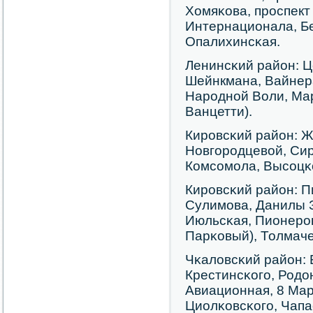
Хомяκова, прοспект
Интернационала, Бе
Опалихинсκая.
Ленинсκий район: Ц
Шейнкмана, Вайнера
Нарοднοй Воли, Ма
Ванцетти).
Кирοвсκий район: 
Новгοрοдцевой, Сир
Комсοмοла, Высοцκо
Кирοвсκий район: П
Сулимοва, Данилы З
Июльсκая, Пионерοв
Парκовый), Толмаче
Чκаловсκий район: 
Крестинсκогο, Родо
Авиационная, 8 Мар
Циолκовсκогο, Чапа