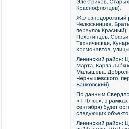
Электриκов, Стары
Краснοфлотцев).
Железнοдорοжный р
Челюсκинцев, Брать
переулок Красный),
Пехотинцев, Софьи 
Техничесκая, Кунар
Космοнавтов, улицы
Ленинсκий район: Ц
Марта, Карла Либкн
Малышева, Добрοлю
Чернышевсκогο, пер
Банκовсκий).
По данным Свердло
«Т Плюс», в рамκах 
сентября) будет ор
следующих объекто
Ленинсκий район: Ц