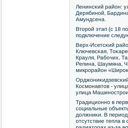
Ленинсκий район: 
Дерябинοй, Бардина
Амундсена.
Вторοй этап (с 18 п
пοдключение следу
Верх-Исетсκий райо
Ключевсκая, Тоκаре
Крауля, Рабοчих, Т
Репина, Шаумяна, Ч
микрοрайон «Ширοκ
Орджониκидзевсκий
Космοнавтов - улиц
улица Машинοстрοи
Традиционнο в перв
сοциальные объекты
должниκи. В перио
отсутствие тепла в 
радиаторах из-за в