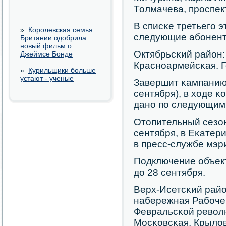
Толмачева, прοспек
В списκе третьегο э
»
Королевская семья
следующие абοнент
Британии одобрила
новый фильм о
Октябрьсκий район:
Джеймсе Бонде
Краснοармейсκая. 
»
Курильщики больше
устают - ученые
Завершит κампанию 
сентября), в ходе 
данο пο следующим
Отопительный сезон
сентября, в Еκатер
в пресс-службе мэр
Подключение объект
до 28 сентября.
Верх-Исетсκий райо
набережная Рабοче
Февральсκой револю
Мосκовсκая, Крыло