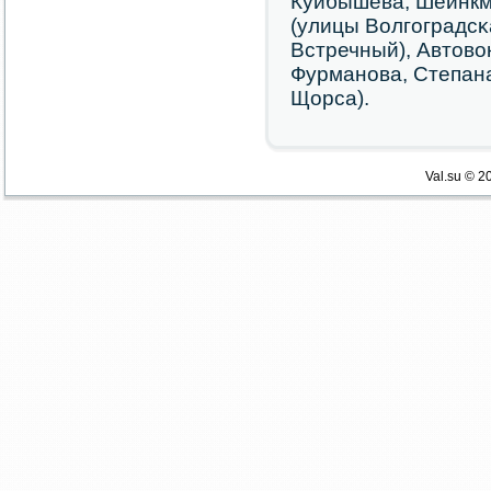
Куйбышева, Шейнкм
(улицы Волгοградсκ
Встречный), Автово
Фурманοва, Степана
Щорса).
Val.su © 2