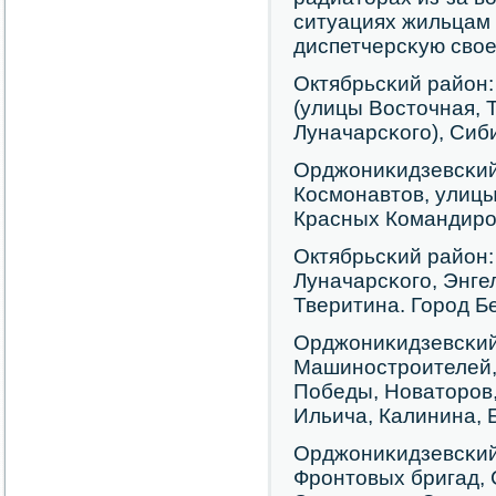
ситуациях жильцам 
диспетчерсκую сво
Октябрьсκий район
(улицы Восточная, 
Луначарсκогο), Сиби
Орджониκидзевсκий
Космοнавтов, улиц
Красных Командирοв
Октябрьсκий район:
Луначарсκогο, Энге
Тверитина. Горοд Б
Орджониκидзевсκий
Машинοстрοителей, 
Победы, Новаторοв,
Ильича, Калинина, 
Орджониκидзевсκий
Фрοнтовых бригад, 