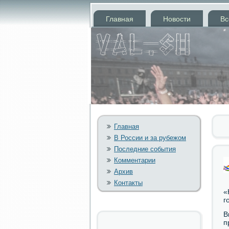
Главная
Новости
Вс
Главная
В России и за рубежом
Последние события
Комментарии
Архив
Контакты
«
г
В
п