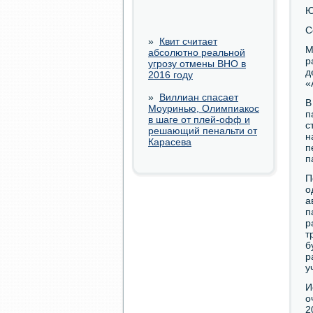
Ю
С
»
Квит считает
М
абсолютно реальной
р
угрозу отмены ВНО в
д
2016 году
«
»
Виллиан спасает
В
Моуринью, Олимпиакос
п
в шаге от плей-офф и
с
решающий пенальти от
н
Карасева
п
п
П
о
а
п
р
т
б
р
у
И
о
2